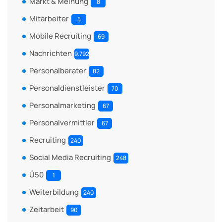
Markt & Meinung
8
Mitarbeiter
5
Mobile Recruiting
69
Nachrichten
9.792
Personalberater
82
Personaldienstleister
70
Personalmarketing
67
Personalvermittler
67
Recruiting
240
Social Media Recruiting
248
Ü50
1
Weiterbildung
240
Zeitarbeit
90