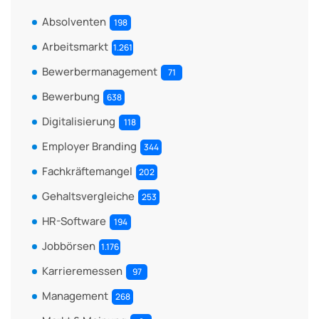
Absolventen
198
Arbeitsmarkt
1.261
Bewerbermanagement
71
Bewerbung
638
Digitalisierung
118
Employer Branding
344
Fachkräftemangel
202
Gehaltsvergleiche
253
HR-Software
194
Jobbörsen
1.176
Karrieremessen
97
Management
268