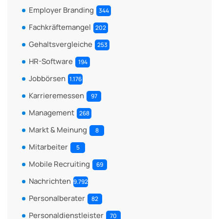
Employer Branding
344
Fachkräftemangel
202
Gehaltsvergleiche
253
HR-Software
194
Jobbörsen
1.176
Karrieremessen
97
Management
268
Markt & Meinung
8
Mitarbeiter
5
Mobile Recruiting
69
Nachrichten
9.792
Personalberater
82
Personaldienstleister
70