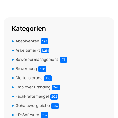
Kategorien
Absolventen
198
Arbeitsmarkt
1.261
Bewerbermanagement
71
Bewerbung
638
Digitalisierung
118
Employer Branding
344
Fachkräftemangel
202
Gehaltsvergleiche
253
HR-Software
194