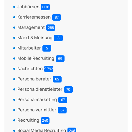
Jobbörsen
1.176
Karrieremessen
97
Management
268
Markt & Meinung
8
Mitarbeiter
5
Mobile Recruiting
69
Nachrichten
9.792
Personalberater
82
Personaldienstleister
70
Personalmarketing
67
Personalvermittler
67
Recruiting
240
Social Media Recruiting
248