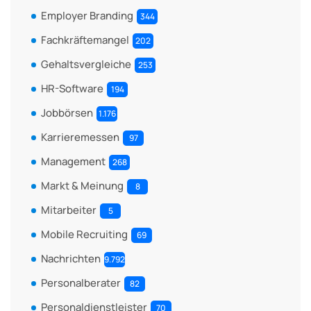
Employer Branding
344
Fachkräftemangel
202
Gehaltsvergleiche
253
HR-Software
194
Jobbörsen
1.176
Karrieremessen
97
Management
268
Markt & Meinung
8
Mitarbeiter
5
Mobile Recruiting
69
Nachrichten
9.792
Personalberater
82
Personaldienstleister
70