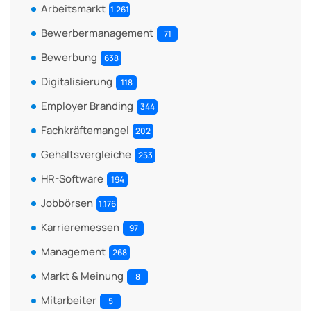
Arbeitsmarkt
1.261
Bewerbermanagement
71
Bewerbung
638
Digitalisierung
118
Employer Branding
344
Fachkräftemangel
202
Gehaltsvergleiche
253
HR-Software
194
Jobbörsen
1.176
Karrieremessen
97
Management
268
Markt & Meinung
8
Mitarbeiter
5