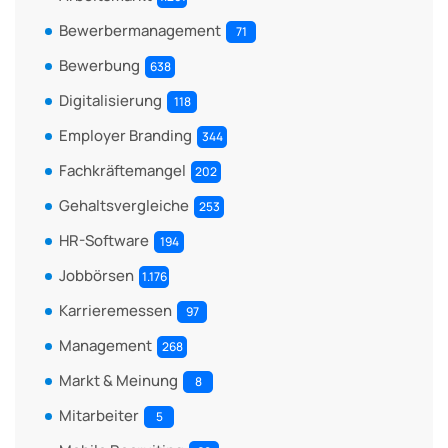
Bewerbermanagement
71
Bewerbung
638
Digitalisierung
118
Employer Branding
344
Fachkräftemangel
202
Gehaltsvergleiche
253
HR-Software
194
Jobbörsen
1.176
Karrieremessen
97
Management
268
Markt & Meinung
8
Mitarbeiter
5