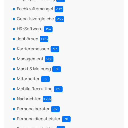
Fachkräftemangel
202
Gehaltsvergleiche
253
HR-Software
194
Jobbörsen
1.176
Karrieremessen
97
Management
268
Markt & Meinung
8
Mitarbeiter
5
Mobile Recruiting
69
Nachrichten
9.792
Personalberater
82
Personaldienstleister
70