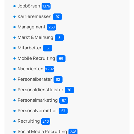
Jobbörsen
1.176
Karrieremessen
97
Management
268
Markt & Meinung
8
Mitarbeiter
5
Mobile Recruiting
69
Nachrichten
9.792
Personalberater
82
Personaldienstleister
70
Personalmarketing
67
Personalvermittler
67
Recruiting
240
Social Media Recruiting
248