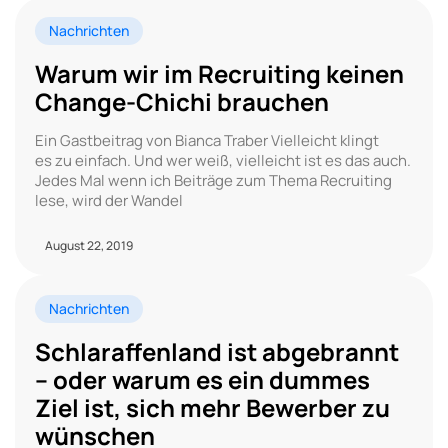
Nachrichten
Warum wir im Recruiting keinen
Change-Chichi brauchen
Ein Gastbeitrag von Bianca Traber Vielleicht klingt
es zu einfach. Und wer weiß, vielleicht ist es das auch.
Jedes Mal wenn ich Beiträge zum Thema Recruiting
lese, wird der Wandel
August 22, 2019
Nachrichten
Schlaraffenland ist abgebrannt
– oder warum es ein dummes
Ziel ist, sich mehr Bewerber zu
wünschen