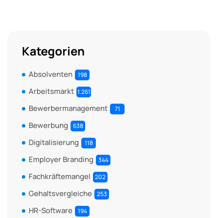
Kategorien
Absolventen
198
Arbeitsmarkt
1.261
Bewerbermanagement
71
Bewerbung
638
Digitalisierung
118
Employer Branding
344
Fachkräftemangel
202
Gehaltsvergleiche
253
HR-Software
194