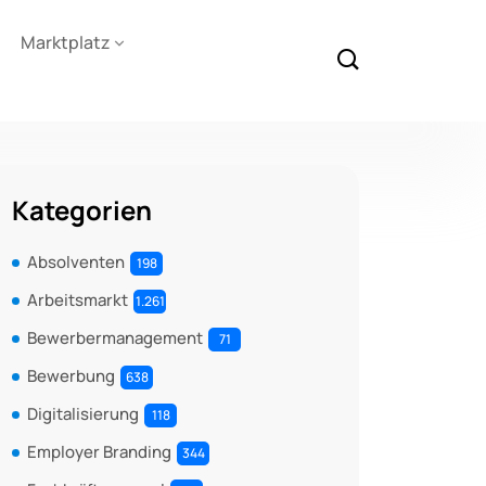
Marktplatz
Kategorien
Absolventen
198
Arbeitsmarkt
1.261
Bewerbermanagement
71
Bewerbung
638
Digitalisierung
118
Employer Branding
344