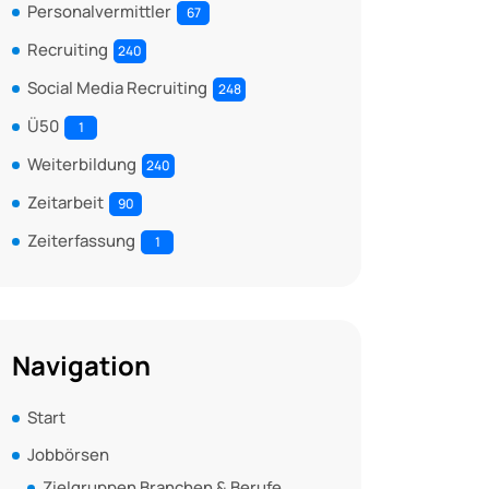
Personalvermittler
67
Recruiting
240
Social Media Recruiting
248
Ü50
1
Weiterbildung
240
Zeitarbeit
90
Zeiterfassung
1
Navigation
Start
Jobbörsen
Zielgruppen Branchen & Berufe