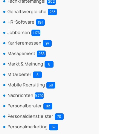
Fachkräftemangel
202
Gehaltsvergleiche
253
HR-Software
194
Jobbörsen
1.176
Karrieremessen
97
Management
268
Markt & Meinung
8
Mitarbeiter
5
Mobile Recruiting
69
Nachrichten
9.792
Personalberater
82
Personaldienstleister
70
Personalmarketing
67