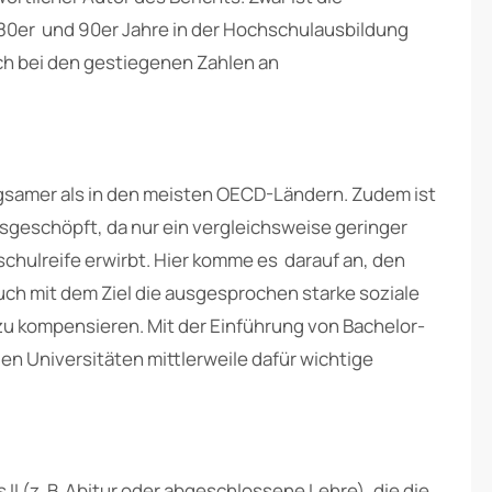
 80er und 90er Jahre in der Hochschulausbildung
ch bei den gestiegenen Zahlen an
angsamer als in den meisten OECD-Ländern. Zudem ist
geschöpft, da nur ein vergleichsweise geringer
schulreife erwirbt. Hier komme es darauf an, den
uch mit dem Ziel die ausgesprochen starke soziale
u kompensieren. Mit der Einführung von Bachelor-
n Universitäten mittlerweile dafür wichtige
I (z. B. Abitur oder abgeschlossene Lehre), die die