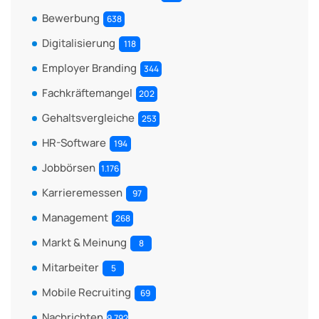
Bewerbung
638
Digitalisierung
118
Employer Branding
344
Fachkräftemangel
202
Gehaltsvergleiche
253
HR-Software
194
Jobbörsen
1.176
Karrieremessen
97
Management
268
Markt & Meinung
8
Mitarbeiter
5
Mobile Recruiting
69
Nachrichten
9.792