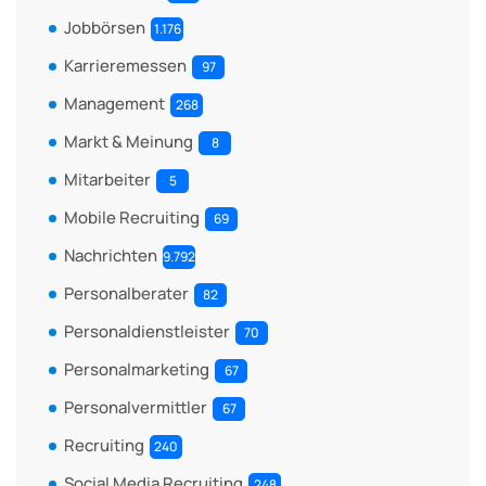
Jobbörsen
1.176
Karrieremessen
97
Management
268
Markt & Meinung
8
Mitarbeiter
5
Mobile Recruiting
69
Nachrichten
9.792
Personalberater
82
Personaldienstleister
70
Personalmarketing
67
Personalvermittler
67
Recruiting
240
Social Media Recruiting
248