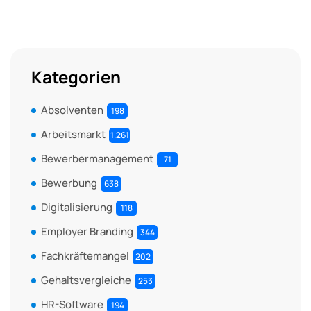
Kategorien
Absolventen
198
Arbeitsmarkt
1.261
Bewerbermanagement
71
Bewerbung
638
Digitalisierung
118
Employer Branding
344
Fachkräftemangel
202
Gehaltsvergleiche
253
HR-Software
194