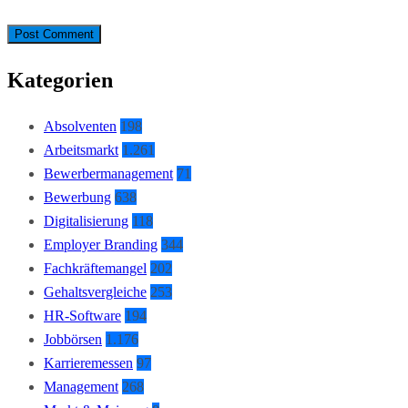
Kategorien
Absolventen
198
Arbeitsmarkt
1.261
Bewerbermanagement
71
Bewerbung
638
Digitalisierung
118
Employer Branding
344
Fachkräftemangel
202
Gehaltsvergleiche
253
HR-Software
194
Jobbörsen
1.176
Karrieremessen
97
Management
268