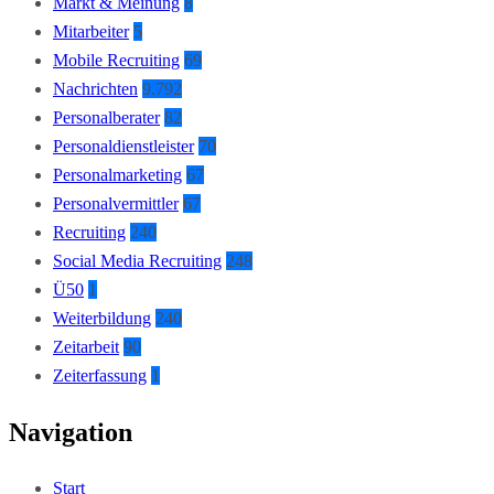
Markt & Meinung
8
Mitarbeiter
5
Mobile Recruiting
69
Nachrichten
9.792
Personalberater
82
Personaldienstleister
70
Personalmarketing
67
Personalvermittler
67
Recruiting
240
Social Media Recruiting
248
Ü50
1
Weiterbildung
240
Zeitarbeit
90
Zeiterfassung
1
Navigation
Start