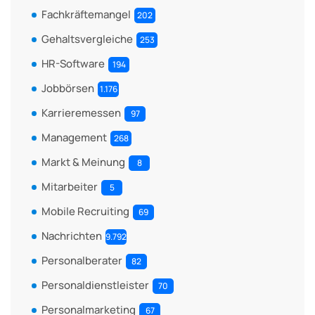
Fachkräftemangel
202
Gehaltsvergleiche
253
HR-Software
194
Jobbörsen
1.176
Karrieremessen
97
Management
268
Markt & Meinung
8
Mitarbeiter
5
Mobile Recruiting
69
Nachrichten
9.792
Personalberater
82
Personaldienstleister
70
Personalmarketing
67