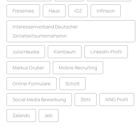
Fresenies
Haus
iGZ
Infineon
Interessenverband Deutscher
Zeitarbeitsunternehemn
Julia Hauska
Kienbaum
LinkedIn-Profil
Markus Gruber
Mobile Recruiting
Online-Formulare
Schott
Social Media Bewerbung
Stihl
XING Profil
Zalando
zeb