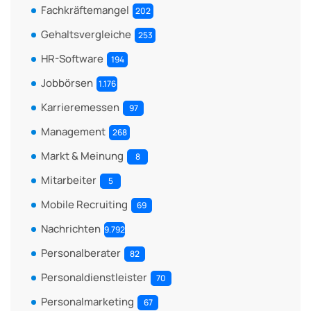
Fachkräftemangel
202
Gehaltsvergleiche
253
HR-Software
194
Jobbörsen
1.176
Karrieremessen
97
Management
268
Markt & Meinung
8
Mitarbeiter
5
Mobile Recruiting
69
Nachrichten
9.792
Personalberater
82
Personaldienstleister
70
Personalmarketing
67