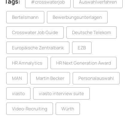
Tags:
#crosswaterjob
Auswahlverfahren
Bertelsmann
Bewerbungsunterlagen
Crosswater Job Guide
Deutsche Telekom
Europäische Zentralbank
EZB
HR Amnalytics
HR Next Generation Award
MAN
Martin Becker
Personalauswahl
viasto
viasto interview suite
Video-Recruiting
Würth