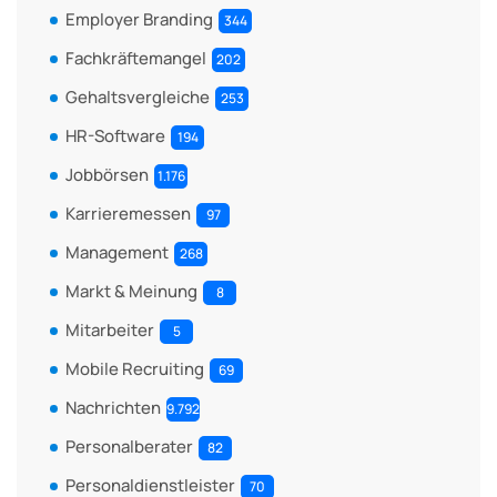
Employer Branding
344
Fachkräftemangel
202
Gehaltsvergleiche
253
HR-Software
194
Jobbörsen
1.176
Karrieremessen
97
Management
268
Markt & Meinung
8
Mitarbeiter
5
Mobile Recruiting
69
Nachrichten
9.792
Personalberater
82
Personaldienstleister
70