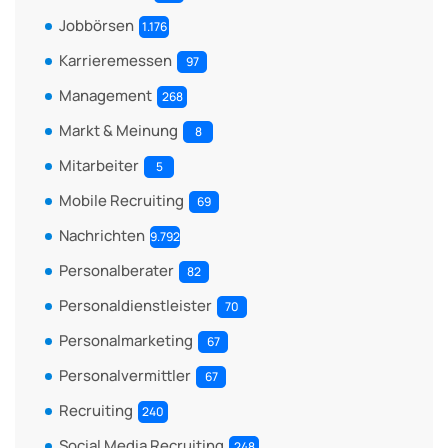
Jobbörsen
1.176
Karrieremessen
97
Management
268
Markt & Meinung
8
Mitarbeiter
5
Mobile Recruiting
69
Nachrichten
9.792
Personalberater
82
Personaldienstleister
70
Personalmarketing
67
Personalvermittler
67
Recruiting
240
Social Media Recruiting
248