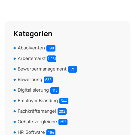
Kategorien
Absolventen
198
Arbeitsmarkt
1.261
Bewerbermanagement
71
Bewerbung
638
Digitalisierung
118
Employer Branding
344
Fachkräftemangel
202
Gehaltsvergleiche
253
HR-Software
194