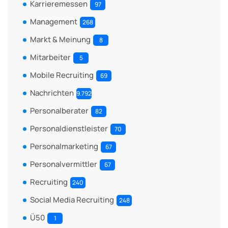
Karrieremessen
97
Management
268
Markt & Meinung
8
Mitarbeiter
5
Mobile Recruiting
69
Nachrichten
9.792
Personalberater
82
Personaldienstleister
70
Personalmarketing
67
Personalvermittler
67
Recruiting
240
Social Media Recruiting
248
Ü50
1