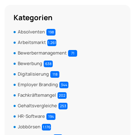
Kategorien
Absolventen
198
Arbeitsmarkt
1.261
Bewerbermanagement
71
Bewerbung
638
Digitalisierung
118
Employer Branding
344
Fachkräftemangel
202
Gehaltsvergleiche
253
HR-Software
194
Jobbörsen
1.176