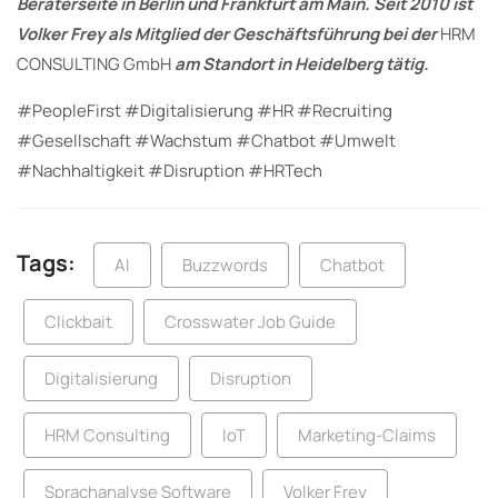
Beraterseite in Berlin und Frankfurt am Main. Seit 2010 ist
Volker Frey als Mitglied der Geschäftsführung bei der
HRM
CONSULTING GmbH
am Standort in Heidelberg tätig.
#PeopleFirst #Digitalisierung #HR #Recruiting
#Gesellschaft #Wachstum #Chatbot #Umwelt
#Nachhaltigkeit #Disruption #HRTech
Tags:
AI
Buzzwords
Chatbot
Clickbait
Crosswater Job Guide
Digitalisierung
Disruption
HRM Consulting
IoT
Marketing-Claims
Sprachanalyse Software
Volker Frey