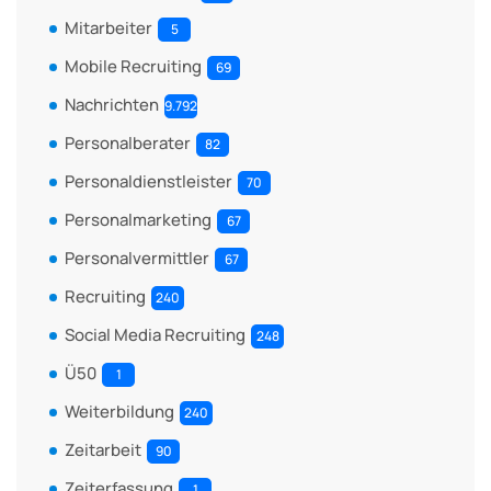
Mitarbeiter
5
Mobile Recruiting
69
Nachrichten
9.792
Personalberater
82
Personaldienstleister
70
Personalmarketing
67
Personalvermittler
67
Recruiting
240
Social Media Recruiting
248
Ü50
1
Weiterbildung
240
Zeitarbeit
90
Zeiterfassung
1