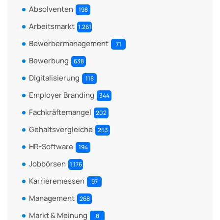
Absolventen
198
Arbeitsmarkt
1.261
Bewerbermanagement
71
Bewerbung
638
Digitalisierung
118
Employer Branding
344
Fachkräftemangel
202
Gehaltsvergleiche
253
HR-Software
194
Jobbörsen
1.176
Karrieremessen
97
Management
268
Markt & Meinung
8