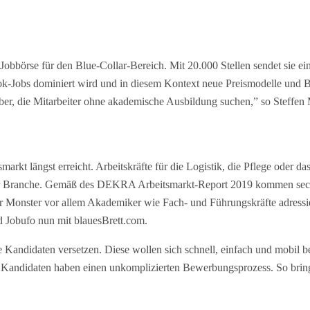
-Jobbörse für den Blue-Collar-Bereich. Mit 20.000 Stellen sendet sie ein
k-Jobs dominiert wird und in diesem Kontext neue Preismodelle und B
eber, die Mitarbeiter ohne akademische Ausbildung suchen,” so Steffen 
arkt längst erreicht. Arbeitskräfte für die Logistik, die Pflege ode
enter Branche. Gemäß des DEKRA Arbeitsmarkt-Report 2019 kommen sech
onster vor allem Akademiker wie Fach- und Führungskräfte adressieren
d Jobufo nun mit blauesBrett.com.
andidaten versetzen. Diese wollen sich schnell, einfach und mobil b
e Kandidaten haben einen unkomplizierten Bewerbungsprozess. So bri