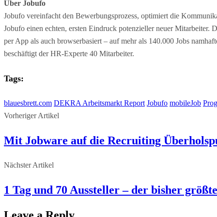
Über Jobufo
Jobufo vereinfacht den Bewerbungsprozess, optimiert die Kommunika
Jobufo einen echten, ersten Eindruck potenzieller neuer Mitarbeiter
per App als auch browserbasiert – auf mehr als 140.000 Jobs namhaf
beschäftigt der HR-Experte 40 Mitarbeiter.
Tags:
blauesbrett.com
DEKRA Arbeitsmarkt Report
Jobufo
mobileJob
Prog
Vorheriger Artikel
Mit Jobware auf die Recruiting Überho
Nächster Artikel
1 Tag und 70 Aussteller – der bisher größt
Leave a Reply