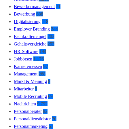
Bewerbermanagement
71
Bewerbung
638
Digitalisierung
118
Employer Branding
344
Fachkräftemangel
202
Gehaltsvergleiche
253
HR-Software
194
Jobbörsen
1.176
Karrieremessen
97
Management
268
Markt & Meinung
8
Mitarbeiter
5
Mobile Recruiting
69
Nachrichten
9.792
Personalberater
82
Personaldienstleister
70
Personalmarketing
67