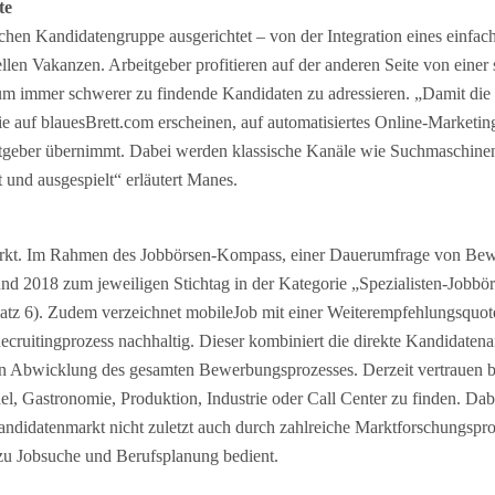
te
schen Kandidatengruppe ausgerichtet – von der Integration eines einf
len Vakanzen. Arbeitgeber profitieren auf der anderen Seite von einer s
 um immer schwerer zu findende Kandidaten zu adressieren. „Damit die
die auf blauesBrett.com erscheinen, auf automatisiertes Online-Marketin
rbeitgeber übernimmt. Dabei werden klassische Kanäle wie Suchmaschin
 und ausgespielt“ erläutert Manes.
smarkt. Im Rahmen des Jobbörsen-Kompass, einer Dauerumfrage von Bewe
 2018 zum jeweiligen Stichtag in der Kategorie „Spezialisten-Jobbörse
 Platz 6). Zudem verzeichnet mobileJob mit einer Weiterempfehlungsquo
uitingprozess nachhaltig. Dieser kombiniert die direkte Kandidatenan
igen Abwicklung des gesamten Bewerbungsprozesses. Derzeit vertrauen 
el, Gastronomie, Produktion, Industrie oder Call Center zu finden. Dab
idatenmarkt nicht zuletzt auch durch zahlreiche Marktforschungsproje
 zu Jobsuche und Berufsplanung bedient.