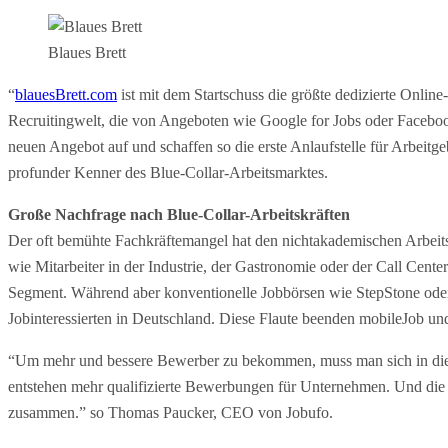
Blaues Brett
“
blauesBrett.com
ist mit dem Startschuss die größte dedizierte Online
Recruitingwelt, die von Angeboten wie Google for Jobs oder Faceboo
neuen Angebot auf und schaffen so die erste Anlaufstelle für Arbeitg
profunder Kenner des Blue-Collar-Arbeitsmarktes.
Große Nachfrage nach Blue-Collar-Arbeitskräften
Der oft bemühte Fachkräftemangel hat den nichtakademischen Arbeitsm
wie Mitarbeiter in der Industrie, der Gastronomie oder der Call C
Segment. Während aber konventionelle Jobbörsen wie StepStone oder M
Jobinteressierten in Deutschland. Diese Flaute beenden mobileJob un
“Um mehr und bessere Bewerber zu bekommen, muss man sich in die K
entstehen mehr qualifizierte Bewerbungen für Unternehmen. Und di
zusammen.” so Thomas Paucker, CEO von Jobufo.