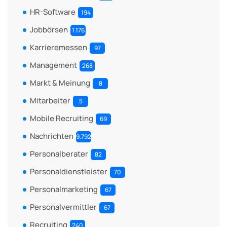
HR-Software
194
Jobbörsen
1.176
Karrieremessen
97
Management
268
Markt & Meinung
8
Mitarbeiter
5
Mobile Recruiting
69
Nachrichten
9.792
Personalberater
82
Personaldienstleister
70
Personalmarketing
67
Personalvermittler
67
Recruiting
240