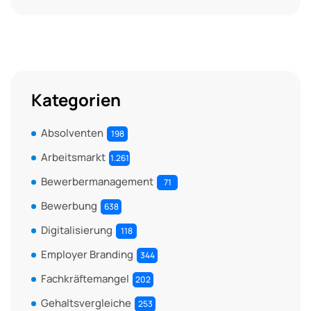
Kategorien
Absolventen
198
Arbeitsmarkt
1.261
Bewerbermanagement
71
Bewerbung
638
Digitalisierung
118
Employer Branding
344
Fachkräftemangel
202
Gehaltsvergleiche
253