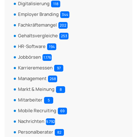
Digitalisierung
118
Employer Branding
344
Fachkräftemangel
202
Gehaltsvergleiche
253
HR-Software
194
Jobbörsen
1.176
Karrieremessen
97
Management
268
Markt & Meinung
8
Mitarbeiter
5
Mobile Recruiting
69
Nachrichten
9.792
Personalberater
82