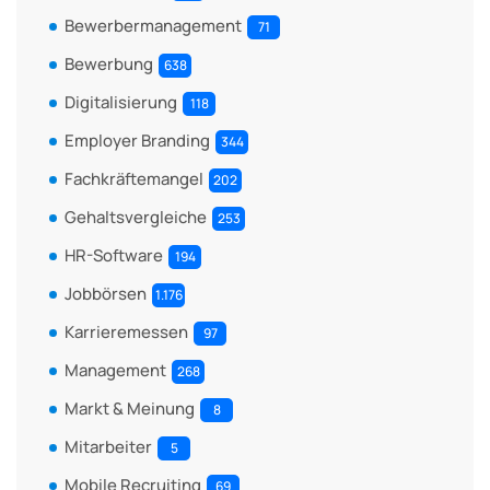
Bewerbermanagement
71
Bewerbung
638
Digitalisierung
118
Employer Branding
344
Fachkräftemangel
202
Gehaltsvergleiche
253
HR-Software
194
Jobbörsen
1.176
Karrieremessen
97
Management
268
Markt & Meinung
8
Mitarbeiter
5
Mobile Recruiting
69