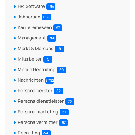
HR-Software
194
Jobbörsen
1.176
Karrieremessen
97
Management
268
Markt & Meinung
8
Mitarbeiter
5
Mobile Recruiting
69
Nachrichten
9.792
Personalberater
82
Personaldienstleister
70
Personalmarketing
67
Personalvermittler
67
Recruiting
240