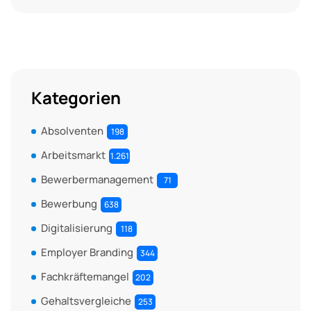
Kategorien
Absolventen
198
Arbeitsmarkt
1.261
Bewerbermanagement
71
Bewerbung
638
Digitalisierung
118
Employer Branding
344
Fachkräftemangel
202
Gehaltsvergleiche
253