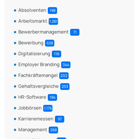
Absolventen
198
Arbeitsmarkt
1.261
Bewerbermanagement
71
Bewerbung
638
Digitalisierung
118
Employer Branding
344
Fachkräftemangel
202
Gehaltsvergleiche
253
HR-Software
194
Jobbörsen
1.176
Karrieremessen
97
Management
268