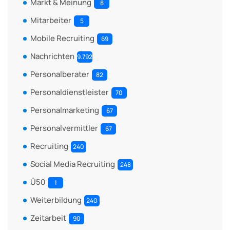
Markt & Meinung
8
Mitarbeiter
5
Mobile Recruiting
69
Nachrichten
9.792
Personalberater
82
Personaldienstleister
70
Personalmarketing
67
Personalvermittler
67
Recruiting
240
Social Media Recruiting
248
Ü50
1
Weiterbildung
240
Zeitarbeit
90