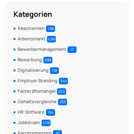
Kategorien
Absolventen
198
Arbeitsmarkt
1.261
Bewerbermanagement
71
Bewerbung
638
Digitalisierung
118
Employer Branding
344
Fachkräftemangel
202
Gehaltsvergleiche
253
HR-Software
194
Jobbörsen
1.176
Karrieremessen
97