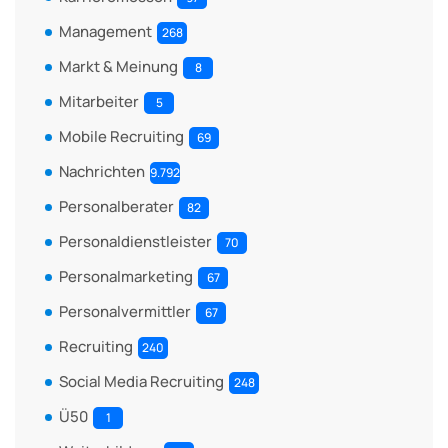
Management
268
Markt & Meinung
8
Mitarbeiter
5
Mobile Recruiting
69
Nachrichten
9.792
Personalberater
82
Personaldienstleister
70
Personalmarketing
67
Personalvermittler
67
Recruiting
240
Social Media Recruiting
248
Ü50
1