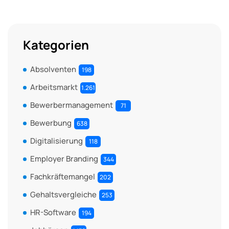
Kategorien
Absolventen
198
Arbeitsmarkt
1.261
Bewerbermanagement
71
Bewerbung
638
Digitalisierung
118
Employer Branding
344
Fachkräftemangel
202
Gehaltsvergleiche
253
HR-Software
194