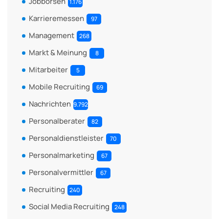
Jobbörsen
1.176
Karrieremessen
97
Management
268
Markt & Meinung
8
Mitarbeiter
5
Mobile Recruiting
69
Nachrichten
9.792
Personalberater
82
Personaldienstleister
70
Personalmarketing
67
Personalvermittler
67
Recruiting
240
Social Media Recruiting
248