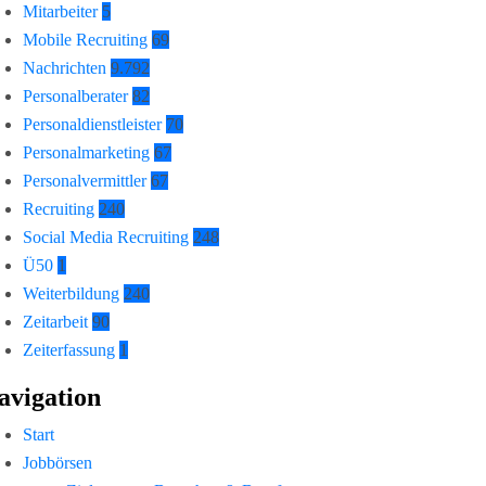
Mitarbeiter
5
Mobile Recruiting
69
Nachrichten
9.792
Personalberater
82
Personaldienstleister
70
Personalmarketing
67
Personalvermittler
67
Recruiting
240
Social Media Recruiting
248
Ü50
1
Weiterbildung
240
Zeitarbeit
90
Zeiterfassung
1
avigation
Start
Jobbörsen