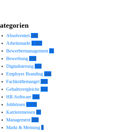
ategorien
Absolventen
198
Arbeitsmarkt
1.261
Bewerbermanagement
71
Bewerbung
638
Digitalisierung
118
Employer Branding
344
Fachkräftemangel
202
Gehaltsvergleiche
253
HR-Software
194
Jobbörsen
1.176
Karrieremessen
97
Management
268
Markt & Meinung
8