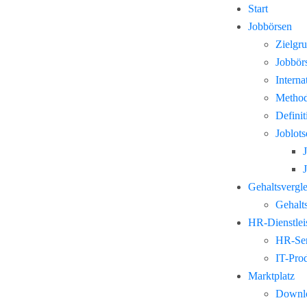
Start
Jobbörsen
Zielgr
Jobbör
Interna
Method
Defini
Joblots
Gehaltsvergl
Gehalts
HR-Dienstlei
HR-Ser
IT-Pro
Marktplatz
Downl