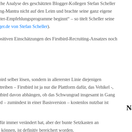
tische Analyse des geschätzten Blogger-Kollegen Stefan Scheller
ing-Mantra nicht auf den Leim und brachte seine ganz eigene
ter-Empfehlungsprogramme beginnt“ – so titelt Scheller seine
ger.de von Stefan Scheller
).
positiven Einschätzungen des Firstbird-Recruiting-Ansatzes noch
rd selber lösen, sondern in allererster Linie diejenigen
ben – Firstbird ist ja nur die Plattform dafür, das Vehikel -,
Firstbird davon abhängen, ob das Schwungrad insgesamt in Gang
d – zumindest in einer Basisversion – kostenlos nutzbar ist
N
 für immer verändert hat, aber der bunte Setzkasten an
 können, ist definitiv bereichert worden.