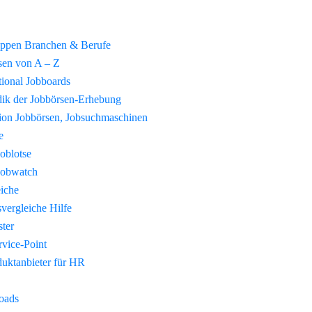
uppen Branchen & Berufe
sen von A – Z
tional Jobboards
ik der Jobbörsen-Erhebung
tion Jobbörsen, Jobsuchmaschinen
e
Joblotse
Jobwatch
eiche
vergleiche Hilfe
ster
vice-Point
duktanbieter für HR
oads