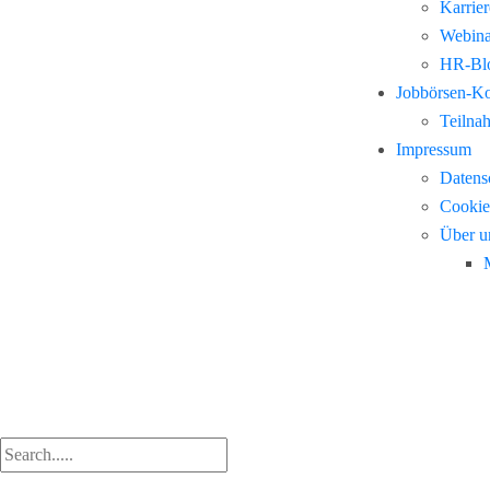
Karrie
Webina
HR-Blo
Jobbörsen-K
Teilna
Impressum
Datens
Cookie
Über u