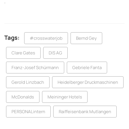
.
Tags:
#crosswaterjob
Bernd Gey
Clare Gates
DIS AG
Franz-Josef Schürmann
Gebriele Fanta
Gerold Linzbach
Heidelberger Druckmaschinen
McDonalds
Meininger Hotels
PERSONALintern
Raiffeisenbank Mutlangen