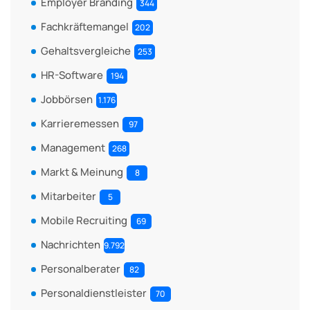
Employer Branding
344
Fachkräftemangel
202
Gehaltsvergleiche
253
HR-Software
194
Jobbörsen
1.176
Karrieremessen
97
Management
268
Markt & Meinung
8
Mitarbeiter
5
Mobile Recruiting
69
Nachrichten
9.792
Personalberater
82
Personaldienstleister
70