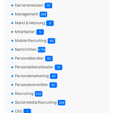
Karrieremessen
97
Management
268
Markt & Meinung
8
Mitarbeiter
5
Mobile Recruiting
69
Nachrichten
9.792
Personalberater
82
Personaldienstleister
70
Personalmarketing
67
Personalvermittler
67
Recruiting
240
Social Media Recruiting
248
Ü50
1