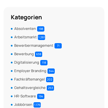
Kategorien
Absolventen
198
Arbeitsmarkt
1.261
Bewerbermanagement
71
Bewerbung
638
Digitalisierung
118
Employer Branding
344
Fachkräftemangel
202
Gehaltsvergleiche
253
HR-Software
194
Jobbörsen
1.176