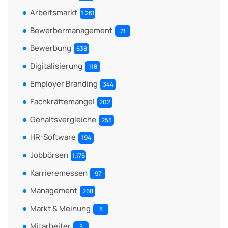
Arbeitsmarkt
1.261
Bewerbermanagement
71
Bewerbung
638
Digitalisierung
118
Employer Branding
344
Fachkräftemangel
202
Gehaltsvergleiche
253
HR-Software
194
Jobbörsen
1.176
Karrieremessen
97
Management
268
Markt & Meinung
8
Mitarbeiter
5