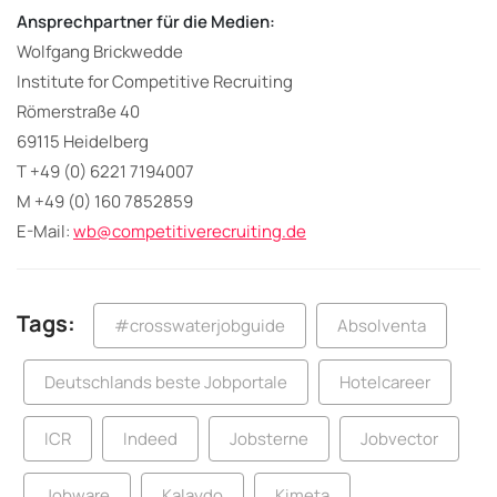
Ansprechpartner für die Medien:
Wolfgang Brickwedde
Institute for Competitive Recruiting
Römerstraße 40
69115 Heidelberg
T +49 (0) 6221 7194007
M +49 (0) 160 7852859
E-Mail:
wb@competitiverecruiting.de
Tags:
#crosswaterjobguide
Absolventa
Deutschlands beste Jobportale
Hotelcareer
ICR
Indeed
Jobsterne
Jobvector
Jobware
Kalaydo
Kimeta