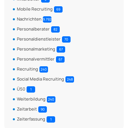
Mobile Recruiting
69
Nachrichten
9.792
Personalberater
82
Personaldienstleister
70
Personalmarketing
67
Personalvermittler
67
Recruiting
240
Social Media Recruiting
248
Ü50
1
Weiterbildung
240
Zeitarbeit
90
Zeiterfassung
1