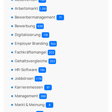
Arbeitsmarkt
1.261
Bewerbermanagement
71
Bewerbung
638
Digitalisierung
118
Employer Branding
344
Fachkräftemangel
202
Gehaltsvergleiche
253
HR-Software
194
Jobbörsen
1.176
Karrieremessen
97
Management
268
Markt & Meinung
8