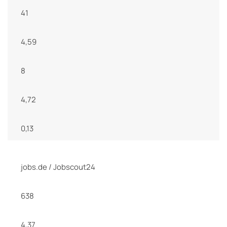
41
4,59
8
4,72
0,13
jobs.de / Jobscout24
638
4,37